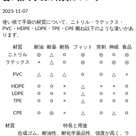
2023-11-07
使い捨て手袋の材質について、ニトリル・ラテックス・
PVC・HDPE・LDPE・TPE・CPE 概ね以下のような違いがあ
ります。
材質
耐油
耐薬
耐熱
フィット
突刺
伸縮
食品
ニトリル
◎
△
○
◎
◎
○
◎
ラテックス
×
△
○
◎
○
◎
◎
PVC
△
△
△
○
○
△
×
HDPE
○
○
×
×
×
○
△
LDPE
○
○
×
○
×
○
△
TPE
○
○
×
○
○
○
△
CPE
○
◎
×
△
○
△
○
材質
特長と用途
合成ゴム。耐油性、耐化学薬品性、強度が高く、ラ