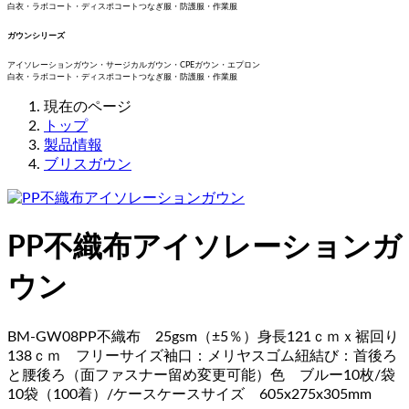
白衣・ラボコート・ディスポコートつなぎ服・防護服・作業服
ガウンシリーズ
アイソレーションガウン・サージカルガウン・CPEガウン・エプロン
白衣・ラボコート・ディスポコートつなぎ服・防護服・作業服
現在のページ
トップ
製品情報
ブリスガウン
PP不織布アイソレーションガ
ウン
BM-GW08PP不織布 25gsm（±5％）身長121ｃｍｘ裾回り
138ｃｍ フリーサイズ袖口：メリヤスゴム紐結び：首後ろ
と腰後ろ（面ファスナー留め変更可能）色 ブルー10枚/袋
10袋（100着）/ケースケースサイズ 605x275x305mm