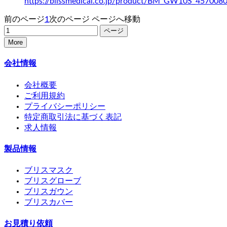
https://blissmedical.co.jp/product/BM_GW10S_457008
前のページ
1
次のページ
ページへ移動
More
会社情報
会社概要
ご利用規約
プライバシーポリシー
特定商取引法に基づく表記
求人情報
製品情報
ブリスマスク
ブリスグローブ
ブリスガウン
ブリスカバー
お見積り依頼